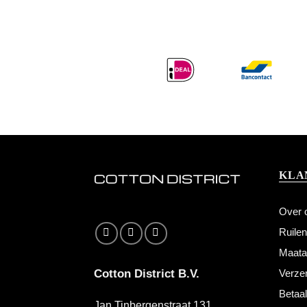
KLA
Over 
Ruile
Maata
Cotton District B.V.
Verze
Betaa
Jan Tinbergenstraat 131