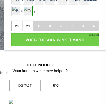
28
29
30
31
32
33
34
36
WISSEN
VOEG TOE AAN WINKELMAND
HULP NODIG?
Waar kunnen we je mee helpen?
huis!
CONTACT
FAQ