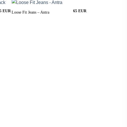
5
65
Loose Fit Jeans – Antra
Digitale Kadobon