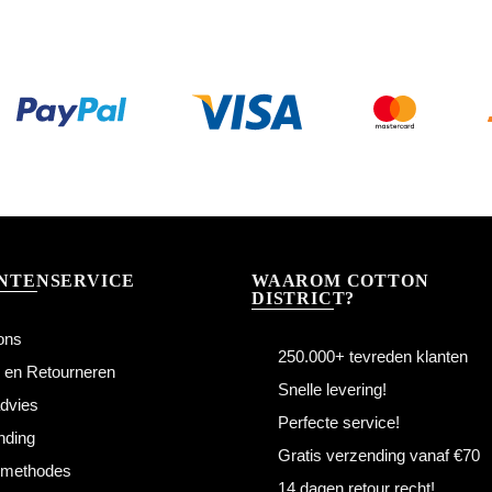
NTENSERVICE
WAAROM COTTON
DISTRICT?
ons
250.000+ tevreden klanten
n en Retourneren
Snelle levering!
dvies
Perfecte service!
nding
Gratis verzending vanaf €70
lmethodes
14 dagen retour recht!